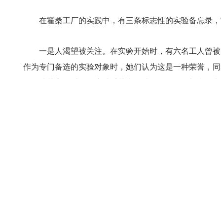
在霍桑工厂的实践中，有三条标志性的实验备忘录，
一是人渴望被关注。在实验开始时，有六名工人曾被
作为专门备选的实验对象时，她们认为这是一种荣誉，同
会持续关心的对象，这种受关注的感觉使得她们加倍努力
的；二是人需要释放。当员工们在心理谈话中得到倾听和
专注度与积极性，都大幅度提升了；第三，人是“社会人
的隐性因素，比如团队关系、家庭关系、社会关系、生存
从这三条“备忘录”，可以提取出三条重要原则与技
被关注。二是让对方说话，引对方说话，做好倾听与呼应
评。三是关心和理解对方处境，赢得接纳与信任。