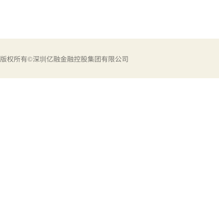
版权所有©深圳亿融金融控股集团有限公司